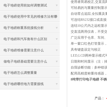
使用者简易校正,交直流
电子地磅使用前如何调整测试
可轻易的与重量控制显示
自动零点追踪,全扣重及
电子地磅使用中常见的维修方法有哪
可连结RS232接口或直
连结10公尺内之远程显
些
电子地磅称重系统接线分析
交直流两用仪表，不受
广泛应用于仓库、车间
电子地磅和汽车衡有什么区别
单一窗口红色灯管显示
具有键盘设定与校正
电子地磅维修需要注意什么
LED,LCD两种显示模式
做电子地磅基础需要注意什么
日期和时间显示（注：
自我诊断功能：多种错
电子地磅怎么调整重量
配用高精度称重传感器
8吨带打印电子地磅 不
电子地磅哪些地方需要接线
产品：