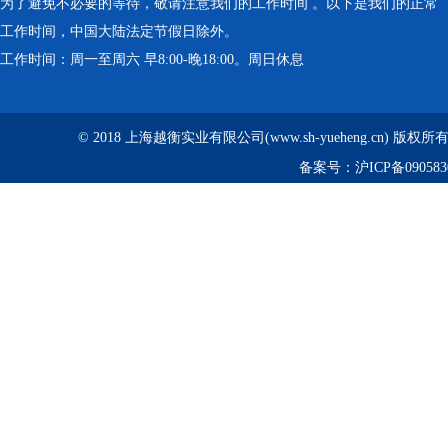
为了避免不必要的等待，敬请注意我们的工作时间 。以下是我们的正常
工作时间，中国大陆法定节假日除外。
工作时间：周一至周六 早8:00-晚18:00。周日休息
© 2018 上海越衡实业有限公司(www.sh-yueheng.cn) 版权
备案号：
沪ICP备090583