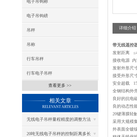
电子吊钩称
电子吊钩磅
详细介绍
吊秤
吊称
带无线遥控
发射距离
≤
行车吊秤
接收电源
内
发射外形尺
行车电子吊秤
接受外形尺
安全超载
1
查看更多 >>
全钢结构外
良好的抗电
相关文章
良的动态性
RELEVANT ARTICLES
20键薄膜
无线电子吊秤量程精度的调整方法
采用大规模
外表面全镀
20吨无线电子吊秤的控制距离多长
秤体天线保