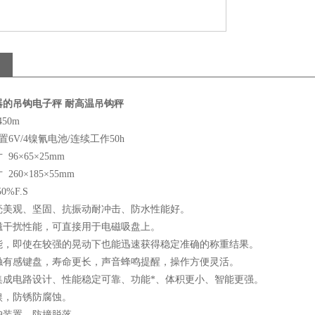
器的吊钩电子秤 耐高温吊钩秤
450m
置6V/4镍氰电池/连续工作50h
寸
96×65×25mm
寸
260×185×55mm
50%F.S
壳美观、坚固、抗振动耐冲击、防水性能好。
磁干扰性能，可直接用于电磁吸盘上。
能，即使在较强的晃动下也能迅速获得稳定准确的称重结果。
轻触有感键盘，寿命更长，声音蜂鸣提醒，操作方便灵活。
集成电路设计、性能稳定可靠、功能*、体积更小、智能更强。
镍，防锈防腐蚀。
护装置、防撞脱落。