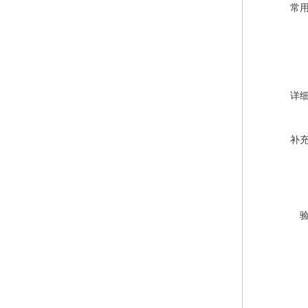
常
详
补