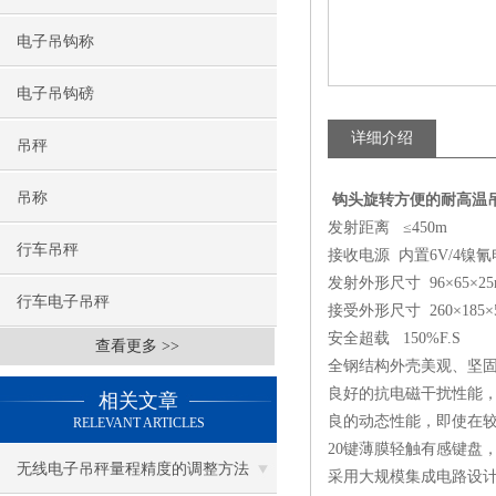
电子吊钩称
电子吊钩磅
详细介绍
吊秤
吊称
钩头旋转方便的耐高温吊
发射距离
≤450m
行车吊秤
接收电源
内置6V/4镍氰
发射外形尺寸
96×65×2
行车电子吊秤
接受外形尺寸
260×185
安全超载
150%F.S
查看更多 >>
全钢结构外壳美观、坚
良好的抗电磁干扰性能
相关文章
良的动态性能，即使在
RELEVANT ARTICLES
20键薄膜轻触有感键盘
无线电子吊秤量程精度的调整方法
采用大规模集成电路设计