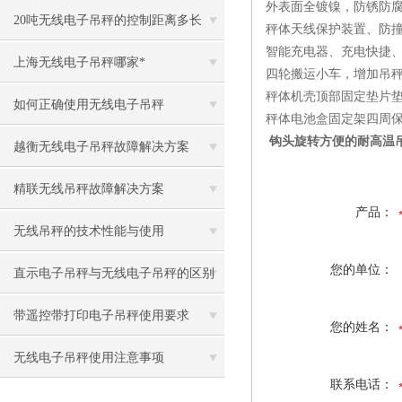
外表面全镀镍，防锈防
20吨无线电子吊秤的控制距离多长
秤体天线保护装置、防
智能充电器、充电快捷
上海无线电子吊秤哪家*
四轮搬运小车，增加吊
秤体机壳顶部固定垫片
如何正确使用无线电子吊秤
秤体电池盒固定架四周
钩头旋转方便的耐高温吊
越衡无线电子吊秤故障解决方案
精联无线吊秤故障解决方案
产品：
无线吊秤的技术性能与使用
您的单位：
直示电子吊秤与无线电子吊秤的区别
在那里
带遥控带打印电子吊秤使用要求
您的姓名：
无线电子吊秤使用注意事项
联系电话：