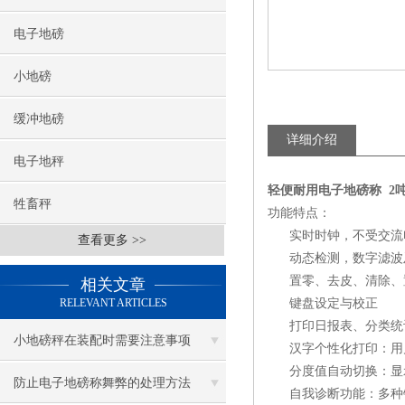
电子地磅
小地磅
缓冲地磅
详细介绍
电子地秤
轻便耐用电子地磅称 2
牲畜秤
功能特点：
实时时钟，不受交流
查看更多 >>
动态检测，数字滤波
置零、去皮、清除、
相关文章
RELEVANT ARTICLES
键盘设定与校正
打印日报表、分类统计
小地磅秤在装配时需要注意事项
汉字个性化打印：用户
分度值自动切换：显
防止电子地磅称舞弊的处理方法
自我诊断功能：多种