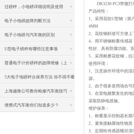
DK3230-PC3带微打
过磅秤，小地磅详细说明及使用
产品特性：
1、采用花纹U型钢（
电子小地磅故障判断方法
4MM
2、花纹钢斜坡可方便上
电子小地磅与汽车衡的区别
4、用不锈钢称重传感器
性好、具有防腐功能、
U型电子磅秤有哪些注意事项
5、采用耐磨花纹钢，抗
普通电子计价磅秤的故障维修（上
使用环境：
1、注意操作环境中的
文）
5大电子地磅秤台保养方法 你不得不看
源。
2、由于很多使用场合
上海越衡公司教你检修汽车衡技巧
3、在雷电频繁发生的
采取防静电措施。
便携式汽车衡你们知道多少？
维护保养：
1、称重显示控制器长
2、避免接触腐蚀性物
3、定期给传感器螺丝