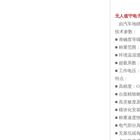
无人值守电
由汽车地磅
技术参数：
■ 准确度等级：
■ 称重范围：1
■ 环境温湿度：
■ 超载系数：1
■ 工作电压：2
特点：
■ 高精度：OI
■ 台面精致
■ 高灵敏度
■ 模块化安
■ 称重速度
■ 电气部分
■ 无基坑