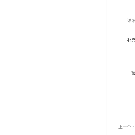
详
补
上一个