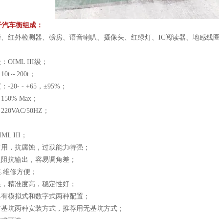
子汽车衡组成：
、红外检测器、磅房、语音喇叭、摄像头、红绿灯、IC阅读器、地感线圈
OIML III级；
0t～200t；
-20- - +65，±95%；
50% Max；
20VAC/50HZ；
ML III；
耐用，抗腐蚀，过载能力特强；
及阻抗输出，容易调角差；
装.维修方便；
快，精准度高，稳定性好；
具有模拟式和数字式两种配置；
或有基坑两种安装方式，推荐用无基坑方式；