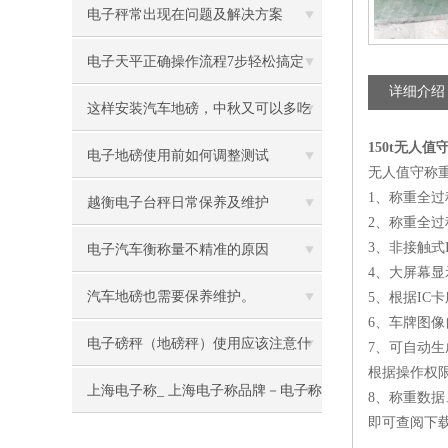
电子秤常出现在问题及解决方案
电子天平正确操作流程7步轻松搞定
详细介绍
这样安装汽车地磅，中秋又可以多吃
150t无人
几盒月饼了
电子地磅使用前如何调整测试
无人值守称
1、称重全
越衡电子台秤日常保养及维护
2、称重全
3、非接触
电子汽车衡称量不精准的原因
4、大屏幕
汽车地磅也需要保养维护。
5、根据IC
6、车牌图
电子磅秤（地磅秤）使用应该注意什
7、可自动
根据操作权
么？
上海电子称_ 上海电子称品牌－电子称
8、称重数
即可查阅下
批发