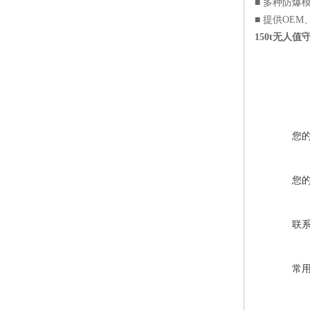
■ 多种防爆
■ 提供OEM
150t无人
您
您
联
常