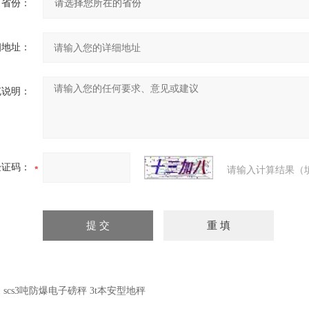
省份：
细地址：
充说明：
验证码：
请输入计算结果（
：
scs3吨防爆电子磅秤 3t本安型地秤