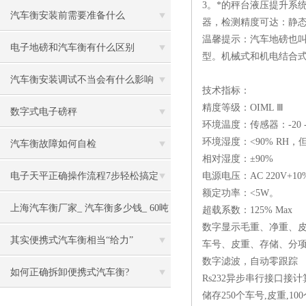
3。*的秤台液压提升系
汽车衡安装前需要准备什么
器，检测精度可达：静态± 
温馨提示：汽车地磅也
电子地磅和汽车衡有什么区别
型。机械式和机电结合
汽车衡安装调试不当会有什么影响
技术指标：
精度等级：OIML Ⅲ
数字式电子磅秤
环境温度：传感器：-20 - 
环境湿度：<90% RH
汽车衡故障如何自检
相对湿度：±90%
电子天平正确操作流程7步轻松搞定
电源电压：AC 220V+10%
额定功率：<5W。
上海汽车衡厂家_ 汽车衡多少钱_ 60吨
超载系数：125% Max
数字显示毛重、净重、
电子汽车衡
其实便携式汽车衡相当“给力”
车号、皮重、存储、分
数字滤波，自动零跟踪
如何正确拆卸便携式汽车衡?
Rs232异步串行接口接计
储存250个车号,皮重,10