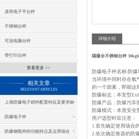
滚筒电子平台秤
不锈钢台秤
详细介绍
可连电脑台秤
带打印台秤
隔爆全不锈钢台秤 30kg60
查看更多 >>
防爆电子秤名称
:防
当环境中同时存在氧
相关文章
的一个因素，即能达
RELEVANT ARTICLES
防爆标志：本安型
Ex
上海防爆电子磅秤配置特征及要求标
防爆产品：防爆汽车
防爆模式：本质安全
准
防爆电子秤
用户选型时应注意：
1.首先确定使用场合
防爆钢瓶秤的功能特点及运用场合
2.依次确定衡器的防