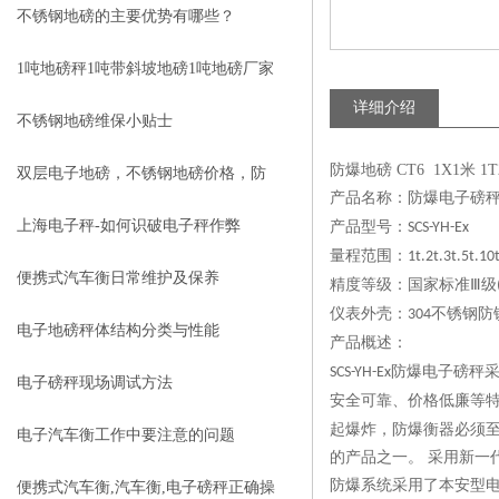
不锈钢地磅的主要优势有哪些？
1吨地磅秤1吨带斜坡地磅1吨地磅厂家
详细介绍
1吨不锈钢磅秤价格
不锈钢地磅维保小贴士
防爆地磅 CT6 1X1米 1
双层电子地磅，不锈钢地磅价格，防
产品名称：防爆电子磅
爆地磅维修
上海电子秤-如何识破电子秤作弊
产品型号：
SCS-YH-Ex
量程范围：
1t.2t.3t.5t.10
便携式汽车衡日常维护及保养
精度等级：国家标准
级
Ⅲ
仪表外壳：
不锈钢防
304
电子地磅秤体结构分类与性能
产品概述：
防爆电子磅秤
SCS-YH-Ex
电子磅秤现场调试方法
安全可靠、价格低廉等
起爆炸，防爆衡器必须
电子汽车衡工作中要注意的问题
的产品之一。 采用新
防爆系统采用了本安型电
便携式汽车衡,汽车衡,电子磅秤正确操