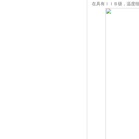
在具有ＩＩＢ级，温度
作指南