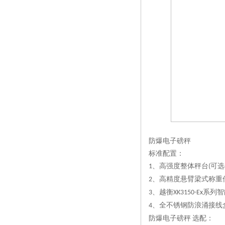
防爆电子磅秤
标准配置：
、高强度整体秤台
可选
1
(
、高精度悬臂梁式称重
2
、越衡
系列智
3
XK3150-Ex
、全不锈钢防浪涌接线
4
防爆电子磅秤
选配：