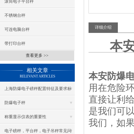
滚筒电子平台秤
不锈钢台秤
详细介绍
可连电脑台秤
本
带打印台秤
查看更多 >>
相关文章
本安防爆电
RELEVANT ARTICLES
用在危险
上海防爆电子磅秤配置特征及要求标
直接让利
准
防爆电子秤
是我们可以
称重显示仪表的重要性
我们，如
电子磅秤，平台秤，电子吊秤常见问