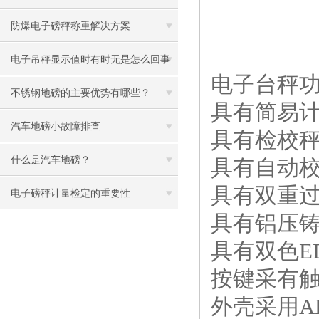
题及处理方案
防爆电子磅秤称重解决方案
电子吊秤显示值时有时无是怎么回事
电子台秤
呢
不锈钢地磅的主要优势有哪些？
具有简易
汽车地磅小故障排查
具有检校秤
什么是汽车地磅？
具有自动
具有双重
电子磅秤计量检定的重要性
具有铝压铸
具有双色E
按键采有触
外壳采用A