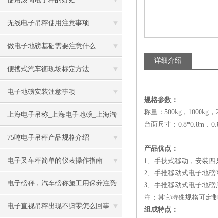
使用滚筒电子秤的好处
无线电子吊秤使用注意事项
做电子地磅基础需要注意什么
详细介绍
便携式汽车衡现场标定方法
电子地磅安装注意事项
规格参数：
称量：500kg，1000kg，20
上海电子吊称_上海电子地磅_上海汽
台面尺寸：0.8*0.8m，0.8*
车衡
75吨电子吊秤产品规格介绍
产品优点：
电子叉车秤简单的仪表操作指南
1、手扶式移动，安装四
2、手推移动式电子地
电子磅秤，汽车磅称施工用保养注意
3、手推移动式电子地磅
注：其它特殊规格可定
事项
电子直视吊秤出现不归零怎么回事
组成特点：