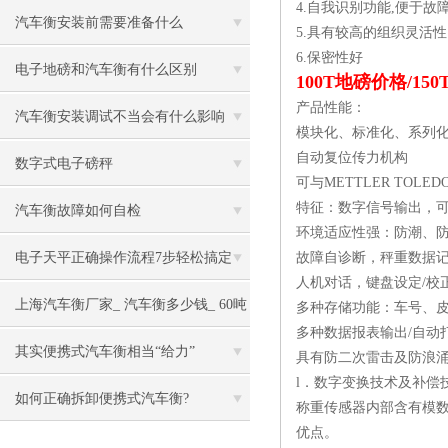
4.自我识别功能,便于故
汽车衡安装前需要准备什么
5.具有较高的组织灵活性
6.保密性好
电子地磅和汽车衡有什么区别
100T地磅价格/1
产品性能：
汽车衡安装调试不当会有什么影响
模块化、标准化、系列
自动复位传力机构
数字式电子磅秤
可与METTLER TOLED
特征：数字信号输出，
汽车衡故障如何自检
环境适应性强：防潮、
电子天平正确操作流程7步轻松搞定
故障自诊断，秤重数据
人机对话，键盘设定/校
上海汽车衡厂家_ 汽车衡多少钱_ 60吨
多种存储功能：车号、
多种数据报表输出/自动
电子汽车衡
其实便携式汽车衡相当“给力”
具有防二次雷击及防浪
l．数字变换技术及补偿
如何正确拆卸便携式汽车衡?
称重传感器内部含有模数
优点。