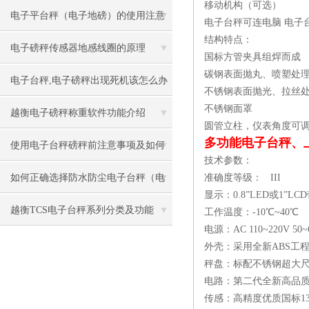
移动机构（可选）
叫兽”都不知道）
电子平台秤（电子地磅）的使用注意
电子台秤可连电脑 电子
结构特点：
事项
电子磅秤传感器地感线圈的原理
国标方管夹具组焊而成
碳钢表面抛丸、喷塑处
电子台秤,电子磅秤出现死机该怎么办
不锈钢表面抛光、拉丝
不锈钢面罩
越衡电子磅秤称重软件功能介绍
圆管立柱，仪表角度可
多功能电子台秤、
使用电子台秤磅秤前注意事项及如何
技术参数：
保养
如何正确选择防水防尘电子台秤（电
准确度等级： III
显示：0.8”LED或1”LC
子磅秤）
越衡TCS电子台秤系列分类及功能
工作温度：-10℃~40℃
电源：AC 110~220V 50
外壳：采用全新ABS工
秤盘：标配不锈钢超大
电路：第二代全新高品
传感：高精度优质国标1