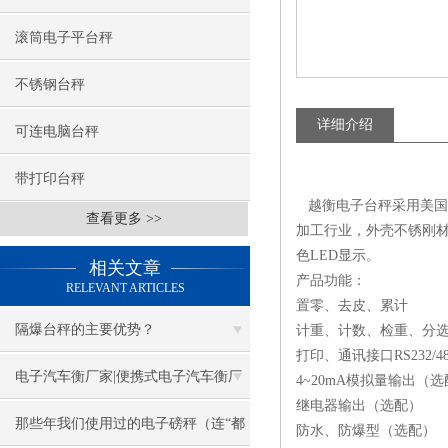
滚筒电子平台秤
不锈钢台秤
详细介绍
可连电脑台秤
带打印台秤
越衡电子台秤采用美国高
查看更多 >>
加工行业，外壳不锈刚
色LED显示。
相关文章
产品功能：
RELEVANT ARTICLES
置零、去皮、累计
隔爆台秤的主要优势？
计重、计数、检重、分
打印、通讯接口RS232/4
电子汽车衡厂家|便携式电子汽车衡厂
4~20mA模拟量输出（
继电器输出（选配）
家
那些年我们使用过的电子磅秤（连“都
防水、防爆型（选配）