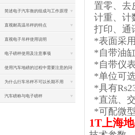
置零、去
简述电子汽车衡的组成与工作原理
计重、计
直视耐高温吊秤的特点
打印、通讯接
*表面采
直视电子吊秤使用说明
*自带油
电子磅秤使用及注意事项
*自带仪
使用汽车地磅的过程中需要注意的问
*单位可选择k
题
为什么行车吊秤不可以长期不用
*具有Rs2
汽车磅称与电子磅秤
*直流、
*可配微
1T上海
技术参数