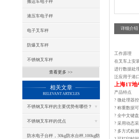
搬运车电子秤
液压车电子秤
详细介绍
电子叉车秤
防爆叉车秤
工作原理
不锈钢叉车秤
在叉车上安
进行数据处
查看更多 >>
泛应用于港
上海1T
相关文章
产品特点
RELEVANT ARTICLES
? 微处理器
不锈钢叉车秤的主要优势有哪些？
? 称重数据
? 全中文
不锈钢叉车秤的优点
? 采用动态
? 多方式检
防水电子台秤，30kg防水台秤,100kg防
? 可打印时