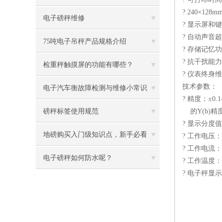
? 240×
水台秤，150kg防水台秤
电子磅秤维修
? 显示屏和
? 自动声音
75吨电子吊秤产品规格介绍
? 存储记
? 抗干扰能
检重秤触摸屏的功能有哪些？
? 仪表终身
技术参数：
电子汽车衡故障检测与维修小常识
? 精度：±0
磅秤标签使用规范
的Y(b)精
? 显示分度值：
地磅购买入门级知识点，新手必看
? 工作电压：1
? 工作电流：1
电子磅秤如何防水呢？
? 工作温度：
? 电子秤显示