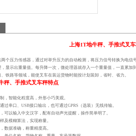
上海1T地牛秤、手推式叉
装两个压力传感器，通过对举升压力的自动检测，将压力信号转换为电信号
理，显示出重量值。每升降一次，微处理器就存入一个重量值，一直累加
口、铁路等领域，能使叉车在装运货物时能按计划装卸，省时、省力。
地牛秤、手推式叉车秤特点
控制，智能化程度高，外形小巧美观。
可通过串口、USB接口输出，也可通过GPRS（选装）无线传输。
键盘，可以输入中文汉字，配有自动声光提醒，操作简单明了。
采样及模糊算法，实现称量。
测，数据准确，称重精度高。
间、单位名称、货物名称、重量、车号等数据。