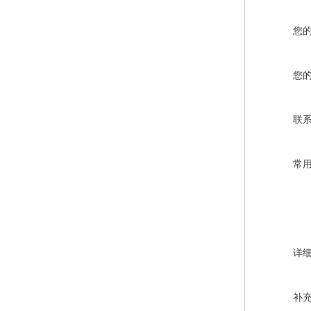
您
您
联
常
详
补