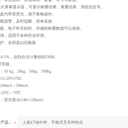
128mm大屏幕显示器，可显示称重结果、累重结果、系统信息等。
键盘均带背景光，便于夜晚操作。
超载报警，及时提醒，简单直接。
忆功能，电子秤关机时，存储的称重数据可以保留。
力强，适用于各种作业环境。
维护，全部是以旧换新
.1-0.5%，达到合法计量组织OIML
度等级。
10 kg、20kg、50kg、100kg
2±20%VDC
00mA～500mA
-20℃～70℃
：荧光显示(240×128mm)
产品：