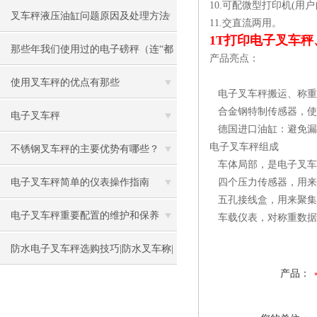
10.可配微型打印机(用户
叉车秤液压油缸问题原因及处理方法
11.交直流两用。
1T打印电子叉车秤
那些年我们使用过的电子磅秤（连“都
产品亮点：
叫兽”都不知道）
使用叉车秤的优点有那些
电子叉车秤搬运、称重
合金钢特制传感器，使
电子叉车秤
德国进口油缸：避免漏
电子叉车秤组成
不锈钢叉车秤的主要优势有哪些？
车体局部，是电子叉车
电子叉车秤简单的仪表操作指南
四个压力传感器，用来
五孔接线盒，用来聚集
电子叉车秤重要配置的维护和保养
车载仪表，对称重数据
防水电子叉车秤选购技巧|防水叉车称|
产品：
防水叉车称厂家