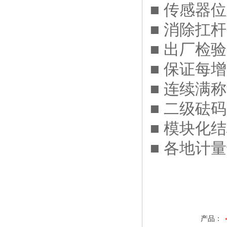
■ 传感器
■ 消除扛
■ 出厂检
■ 保证每
■ 连续满
■ 二级砝
■ 模块化
■ 各地计
产品：