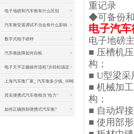
重记录
电子地磅和汽车衡有什么区别
◆可备份
汽车衡安装调试不当会有什么影响
电子汽车
电子地磅
数字式电子磅秤
■ 压槽机
汽车衡故障如何自检
构；
电子天平正确操作流程7步轻松搞定
■ U型梁
上海汽车衡厂家_ 汽车衡多少钱_ 60吨
■ 机械加
电子汽车衡
其实便携式汽车衡相当“给力”
构；
■ 自动焊
如何正确拆卸便携式汽车衡?
■ 使用部
■ 板材中