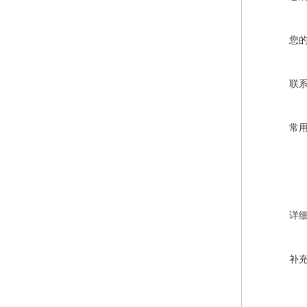
您
联
常
详
补