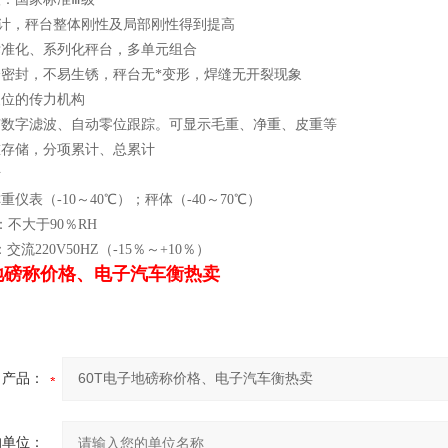
设计，秤台整体刚性及局部刚性得到提高
标准化、系列化秤台，多单元组合
全密封，不易生锈，秤台无*变形，焊缝无开裂现象
复位的传力机构
表有数字滤波、自动零位跟踪。可显示毛重、净重、皮重等
重存储，分项累计、总累计
断
重仪表（-10～40℃）；秤体（-40～70℃）
：不大于90％RH
交流220V50HZ（-15％～+10％）
子地磅称价格、电子汽车衡热卖
产品：
的单位：