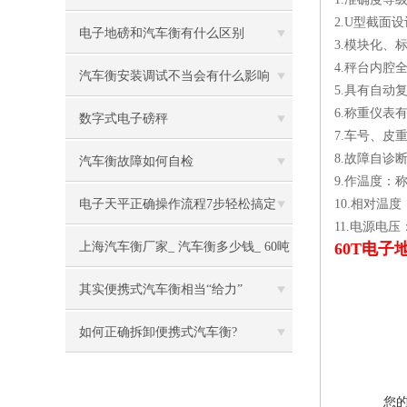
2.U型截面
电子地磅和汽车衡有什么区别
3.模块化、
4.秤台内腔
汽车衡安装调试不当会有什么影响
5.具有自动
6.称重仪
数字式电子磅秤
7.车号、皮
8.故障自诊
汽车衡故障如何自检
9.作温度：称
电子天平正确操作流程7步轻松搞定
10.相对温度
11.电源电压：
上海汽车衡厂家_ 汽车衡多少钱_ 60吨
60T电
电子汽车衡
其实便携式汽车衡相当“给力”
如何正确拆卸便携式汽车衡?
您