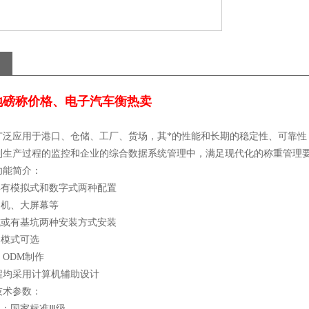
子地磅称价格、电子汽车衡热卖
广泛应用于港口、仓储、工厂、货场，其*的性能和长期的稳定性、可靠性
到生产过程的监控和企业的综合数据系统管理中，满足现代化的称重管理
功能简介：
具有模拟式和数字式两种配置
印机、大屏幕等
坑或有基坑两种安装方式安装
爆模式可选
、ODM制作
程均采用计算机辅助设计
技术参数：
级：国家标准Ⅲ级