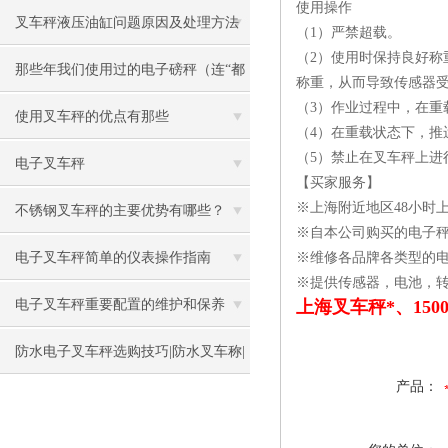
使用操作
叉车秤液压油缸问题原因及处理方法
（1）严禁超载。
（2）使用时保持良好
那些年我们使用过的电子磅秤（连“都
称重，从而导致传感器
（3）作业过程中，在重
叫兽”都不知道）
使用叉车秤的优点有那些
（4）在重载状态下，推
（5）禁止在叉车秤上
电子叉车秤
【买家服务】
※上海附近地区48小时
不锈钢叉车秤的主要优势有哪些？
※自本公司购买的电子
电子叉车秤简单的仪表操作指南
※维修各品牌各类型的
※提供传感器，电池，
电子叉车秤重要配置的维护和保养
上海叉车秤*、150
防水电子叉车秤选购技巧|防水叉车称|
产品：
防水叉车称厂家