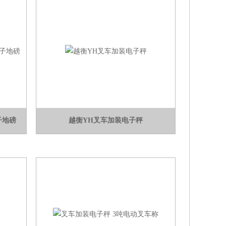
子地磅
越衡YH叉车加装电子秤