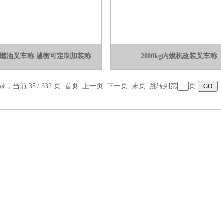
力燃油叉车称 越衡可定制加装称
2000kg内燃机改装叉车称
录，当前 35 / 332 页
首页
上一页
下一页
末页
跳转到第
页