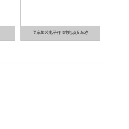
叉车加装电子秤 3吨电动叉车称