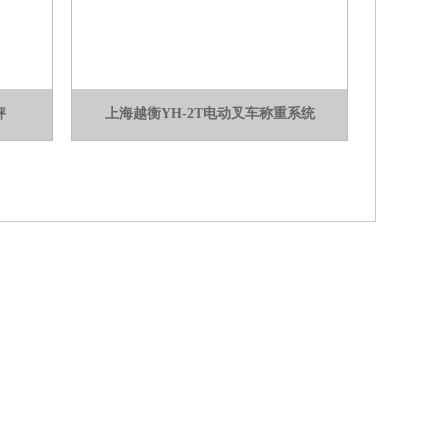
秤
上海越衡YH-2T电动叉车称重系统