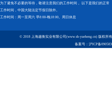
为了避免不必要的等待，敬请注意我们的工作时间 。以下是我们的正常
工作时间，中国大陆法定节假日除外。
工作时间：周一至周六 早8:00-晚18:00。周日休息
© 2018 上海越衡实业有限公司(www.sh-yueheng.cn) 版权
备案号：
沪ICP备090583