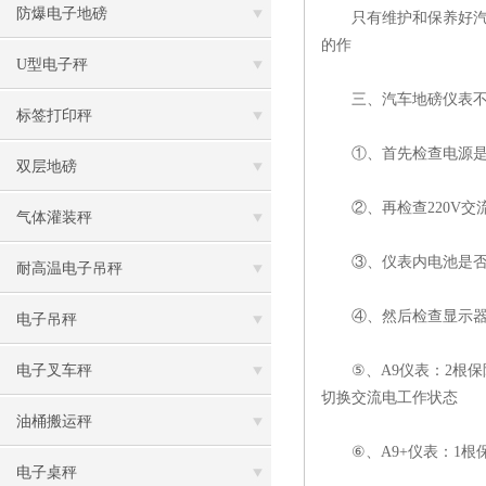
防爆电子地磅
只有维护和保养好汽车
的作
U型电子秤
三、汽车地磅仪表不
标签打印秤
①、首先检查电源是否
双层地磅
②、再检查220V交
气体灌装秤
③、仪表内电池是否欠
耐高温电子吊秤
④、然后检查显示器后
电子吊秤
电子叉车秤
⑤、A9仪表：2根保
切换交流电工作状态
油桶搬运秤
⑥、A9+仪表：1根
电子桌秤