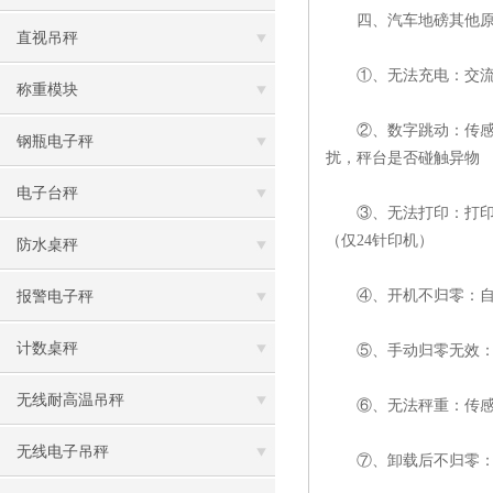
四、汽车地磅其他原
直视吊秤
①、无法充电：交流电
称重模块
②、数字跳动：传感器
钢瓶电子秤
扰，秤台是否碰触异物
电子台秤
③、无法打印：打印机
（仅24针印机）
防水桌秤
④、开机不归零：自动
报警电子秤
计数桌秤
⑤、手动归零无效：手
无线耐高温吊秤
⑥、无法秤重：传感器
无线电子吊秤
⑦、卸载后不归零：零