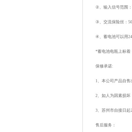
②、输入信号范围：-16
③、交流保险丝：50
④、蓄电池可以用24（
*蓄电池电瓶上标着：6V
保修承诺:
1、本公司产品自售出
2、如人为因素损坏，
3、苏州市自接日起2
售后服务：