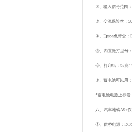
②、输入信号范围：0m
③、交流保险丝：500
④、Epson色带盒：Erc
⑤、内置微打型号：M-15
⑥、打印纸：纸宽44.5
⑦、蓄电池可以用：20
*蓄电池电瓶上标着：12
八、汽车地磅A9+仪
①、供桥电源：DC/