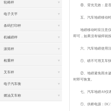
轮椅秤
⑧、背光无效：是否电
电子天平
五、汽车地磅移动时
条码打印秤
地磅移动时应注意仪表
即可，如果没有锡焊就
机械磅秤
六、汽车地磅使用注
滚筒秤
检重秤
①、磅不可用叉车快速
叉车秤
②、地磅避免雨水渗泡
时即可恢复。
电子汽车衡
七、汽车地磅A9仪
燃油叉车称
①、供桥电源：DC/1