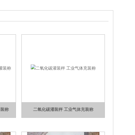
灌装称
二氧化碳灌装秤 工业气体充装称