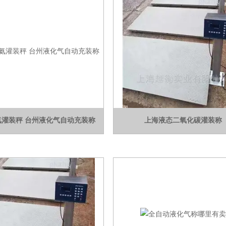
氨灌装秤 台州液化气自动充装称
上海液态二氧化碳灌装称