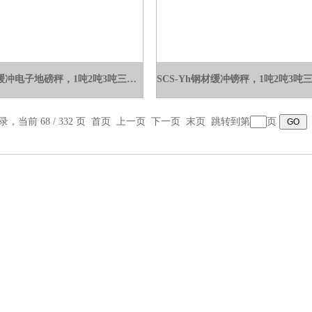
SCS-YHH缓冲电子地磅秤，1吨2吨3吨三层地磅称
录，当前 68 / 332 页
首页
上一页
下一页
末页
跳转到第
页